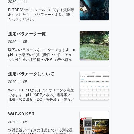
2020-11-11
ELTRES™️Megaシールドに関する質問等
ありましたら、下記フォームよりお問い
合わせください。
測定パラメータ一覧
2020-11-05
以下のパラメータをモニターできます。■
pH → 水溶液の性質（酸性・中性・アル
カリ性）を示す指標 ■ ORP → 酸化還元
電位(Oxidation-Reduction-Potential) 溶
液の酸化性・還元性を示す指標■ 酸素濃
測定パラメータについて
度■ DO → 水中に溶け込んでいる酸素量■
水温■ 電導率 → 電気の流れやすさを示す
2020-11-05
指標■ TDS → 溶解性蒸発残留物質(不純
物)水の中に溶け込んだ無機塩類（主にカ
WAC-2019SDは以下のパラメータを測定
ルシウム、マグネシウム、カリウム、ナ
できます。pH／ORP／水温／電導率／
トリウム、重炭酸塩、塩化物、硫酸塩）
TDS／酸素濃度／DO／塩分濃度／硬度／
と水に溶解する有機物の濃度の総計を示
抵抗当社PNPSに繋ぎこむことで図の様
し、数値が低いものほど不純物が少ない
に各種データ推移を確認することが可能
ことを意味します。■ 塩分濃度 → 電導率
WAC-2019SD
です。
にて換算■ 水質の硬度 → 電導率にて換算
■ 抵抗 → 電導率にて換算
2020-11-05
水質監視デバイスに使用している測定器