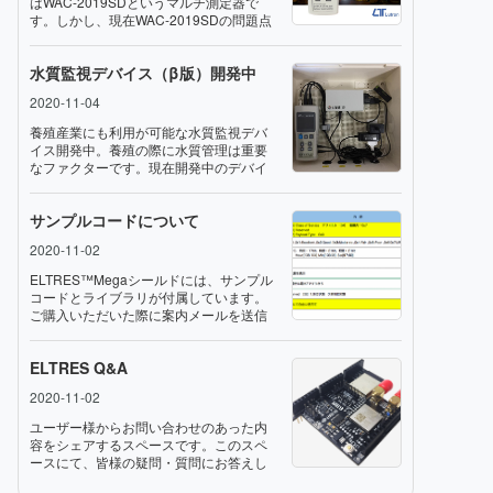
はWAC-2019SDというマルチ測定器で
す。しかし、現在WAC-2019SDの問題点
が発覚し、メーカー側にて対応中です。
今年中にはアップグレードされた測定器
水質監視デバイス（β版）開発中
が入手できそうです。この問題点と
は・・・３種類のプローブを同時に使用
2020-11-04
すると各種データにばらつきが出
る・・・というもの。各プローブ単体で
養殖産業にも利用が可能な水質監視デバ
接続する場合は問題ないとのこと。ノイ
イス開発中。養殖の際に水質管理は重要
ズ対策はしっかりしていただきたいです
なファクターです。現在開発中のデバイ
ね。
スは、pH/ORP/水温/電導率/TDS/酸素濃
度/DO/塩分濃度/硬度/抵抗 をモニターす
サンプルコードについて
ることが可能です。
2020-11-02
ELTRES™️Megaシールドには、サンプル
コードとライブラリが付属しています。
ご購入いただいた際に案内メールを送信
素せていただいてますので、そのメール
よりダウンロードお願いします。サンプ
ELTRES Q&A
ルコード名は simple_send_payload で
す。そのコードでは下表のペイロード
2020-11-02
（128bit）をPNPSに送信します。LSB側
の32bitはユーザーにてご自由に使用する
ユーザー様からお問い合わせのあった内
ことが可能です。色々とチャレンジして
容をシェアするスペースです。このスペ
みてください。
ースにて、皆様の疑問・質問にお答えし
ていく予定です。