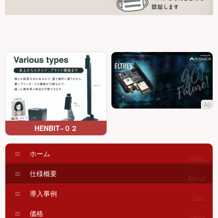
Ad
HENBIT−０２
ホーム
home
仕様概要
About
導入事例
Use
価格
Price