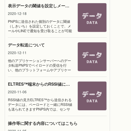
した期間： 2022年1月13日 20時48分 〜 1月16日 9時51分ア
表示データの閾値を設定しメール通知する
ナウンスURL： https://api.line-status.info/LINEアプリは、現
在アップデートが可能になっていますので更新を行なってくだ
2020-12-18
さいその後、再度ログインを行うと不具合は解消されます
PNPSに送信された個別のデータに閾値
（しきいち）を設定しておくことで、メ
ールやLINEで通知を受け取ることが可能
です設定画面の表示まず対象のデバイス
のデータを表示させます1）グラフボタン
データ転送について
をクリックします2）閾値を設定したい項
目をクリックします「temp」の設定画面
2020-12-11
の表示例ですこの画面で通知先と閾値を
設定しますこの設定を保存すると、次回
他のアプリケーションサーバーへのデー
より閾値により通知されます※ログイン後
タ転送PNPSでペイロードの受信を行
のダッシュボードにも表示されます
い、他のプラットフォームやアプリケー
ションサーバーへデータの転送が可能で
す。下記の画像を参考に「データ転送」
ELTRES™️端末からのRSSI値について
設定をお試しくださいELTRESから受信
したペイロードと受信時間の転送例他の
2020-11-06
サーバーへPOSTで転送する場合[ URL
PATTERN ]https://*******.**/path/[
RSSI値の見方ELTRES™️から送信される
METHOD ]POST[ HEADER ]Content-
データには、ペーロードと一緒にRSSI値
Type application/json[ BODY ]{"pl":"
も送られてきますPNPS内では、センサ
{payload}", "tm":"{rxtime}"}GETで転送する
ーデータとは別な箇所に表示されるので
場合[ URL PATTERN
お知らせさせていただきます各データの
]https://*******.**/path/?pl={payload}&tm=
操作等に関する内容についてはこちら
右側のアイコンをクリックすると
{rxtime}[ METHOD ]GET[ HEADER ] [
「RSSI」値が含まれたデータがご覧いた
BODY ] 追記： PNPSで用意されている
2020-11-05