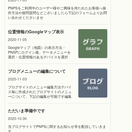
だけます RSSI指標値
置換項目※センサーデータのアイテム名に
PNPSをご利用中のユーザー様やご興味を持たれたお客様へ操
同じ項目名がセットされている場合、上
作方法や疑問質問などございましたら下記のフォームよりお問
書きはされません
い合わせくださいませ
位置情報のGoogleマップ表示
2020-11-05
Googleマップ（地図）の表示方法・
PNSPにログイン後、データメニューを
選択・位置情報のあるデバイスを選択
後、位置情報の項目にチェックを入れま
す・グラフボタンを選択して、位置情報
ブログメニューの編集について
の項目をクリックします・ポップアップ
が開いたら「マップ表示」にチェックを
2020-11-03
入れます
ブログサイトのメニュー編集方法デバイ
ス毎に作成されたブログサイトのメニュ
ーについて、下記の編集が可能です編集
画面の出し方・PNSPにログイン後、ブ
ログメニューを選択・編集したいデバイ
ただいま準備中です
スを選択後、「各種設定」ボタンをクリ
ック・下記の参考画像のような画面が表
2020-10-30
示されます1.表示される位置を変更する
画像の「移動」部分をマウスでドラッグ
当ブログサイトでPNPSに関するお知らせ等を配信していきま
しますサイドメニューの場合、左のカテ
す